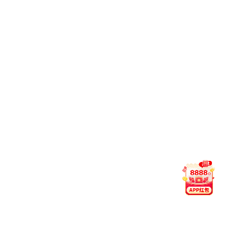
下，每一位球员都需发挥自身最大潜能，而经验丰富
且实力强劲的戴尔正是球队所需的人才。预计他的回
归将增强球队在防守端的新活力，为攻防转换提供更
多保障。
此外，在多个年轻球员逐渐崭露头角之际，作为老将
的戴尔更需起到传帮带作用。他希望通过分享自己的
经验帮助年轻队员快速成长，同时提升全队协作能
力。这样的氛围不仅有助于磨合团队，还能为未来的
发展奠定良好基础。
另外，从战术层面来看，教练组可能会根据戴尔的特
长调整阵型，以强化防线稳定性。有了这样一位稳健
可靠的大将坐镇，相信摩纳哥能够在接下来的赛事中
争取更佳成绩，不断向前迈进，实现赛季目标。