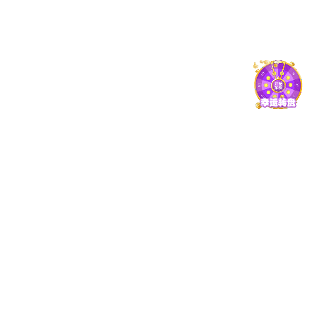
在防守端展现出的技术能力和领导气质，使得队友们
对他充满信任。而这种信任感在比赛中至关重要，有
助于提升整体队伍士气。在经过长时间养伤后，他能
够重新站上绿茵场，对于整个团队来说都是一种激
励。
与此同时，医疗团队针对他的恢复制定了科学合理的
训练计划，以确保他可以以最佳状态复出。通过系统
性的训练和调整饮食结构，戴尔正在朝着完全康复迈
进。他表示非常期待重返比赛，并希望能用精彩表现
回馈一直支持他的球迷。
3、对球队未来的影响
随着戴尔逐渐恢复状态，他无疑将在摩纳哥未来几轮
比赛中扮演关键角色。在联赛竞争日益激烈的大背景