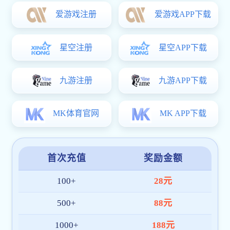
首页
/
体育新闻
/ 正文
2026-06-08 01:10
55 次阅读
摩纳哥后卫戴尔喜迎二胎伤愈复出准备参
加比赛
摩纳哥后卫戴尔在经历了伤病的困扰后，终于迎来了
他人生中的第二个孩子，并且在伤愈复出后准备重返
赛场。这一消息不仅对戴尔本人而言是个巨大的喜
讯，也令摩纳哥俱乐部的球迷倍感振奋。作为球队的
重要防线支柱，戴尔的回归将为摩纳哥带来更多的稳
定性和竞争力。在这篇文章中，我们将从四个方面详