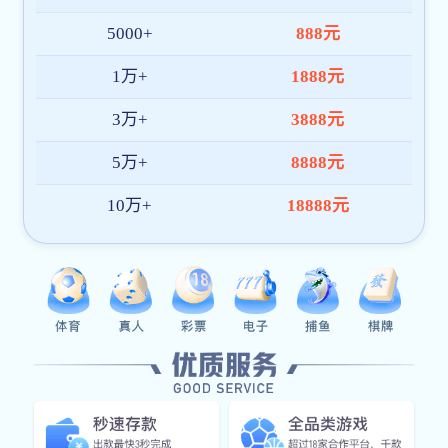
细探讨戴尔的二胎喜讯、伤愈复出以及他对球队未来
的影响，同时也会展望他在接下来的比赛中的表现。
1、戴尔迎来二胎喜讯
近日，摩纳哥后卫戴尔在社交媒体上宣布了自己喜迎
二胎的好消息。这一消息迅速引发了球迷们的热烈讨
论。对于一个职业运动员来说，家庭与事业之间往往
需要找到平衡，而戴尔显然做到了这一点。他与妻子
共同迎来了孩子的出生，不仅让他们的家庭更加完
整，也给他的生活增添了新的动力。
作为父亲，戴尔表示自己感到无比幸福。他认为孩子
是生命中最珍贵的礼物，这种幸福感也为他提供了更
强大的精神力量。他希望能够成为孩子心目中的榜
样，用自己的努力和坚持去影响下一代。对于即将到