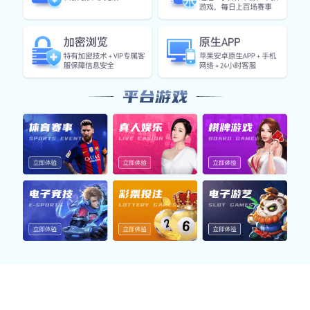
来的挑战，他充满期待和信心。
此外，这次生育经历也让戴尔更加珍惜与家人相处的
时光。他在接受采访时提到，希望能够合理安排训练
与家庭时间，让工作与生活不再冲突。这种积极向上
的心态对于他的职业生涯发展无疑是有益的。
2、伤愈复出的重要性
除了个人生活上的变化，伤愈复出也是戴尔近期备受
关注的话题。在过去的一段时间里，他因伤缺席了多
场比赛，这对于他个人状态以及球队战绩都造成了一
定影响。随着身体状况逐渐恢复，戴尔迫切希望能重
新回到赛场，为球队贡献自己的力量。
对摩纳哥而言，戴尔是一名不可或缺的核心球员。他