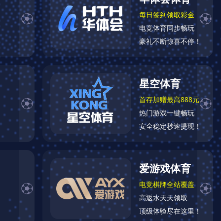
2026-06-09 01:04
22 次阅读
注与讨论。最近，雄鹿队曾提出用超级明星
引起了球迷和专家们的热议。然而，骑士对
支球队在未来发展方向上的不同思考，也揭