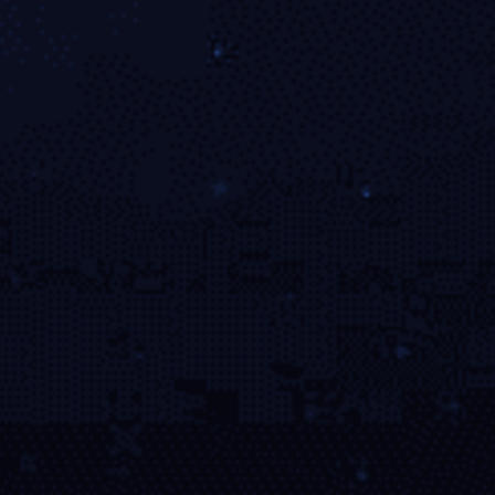
电视卡斯尔上半
-23
半岛体育官网
半岛体育官网官方网站【KY1.AC】官网认证:手机版、app