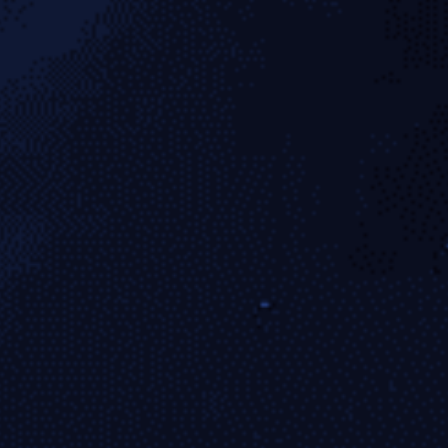
Total, 在这个充满变数与机遇并存的联赛中，
之道。“买卖”不仅关乎场上的表现，更涉及每一
从这个角度看，无论最终结果如何，我们都能从
挑战，以及俱乐部经营理念不断演变过程中的智