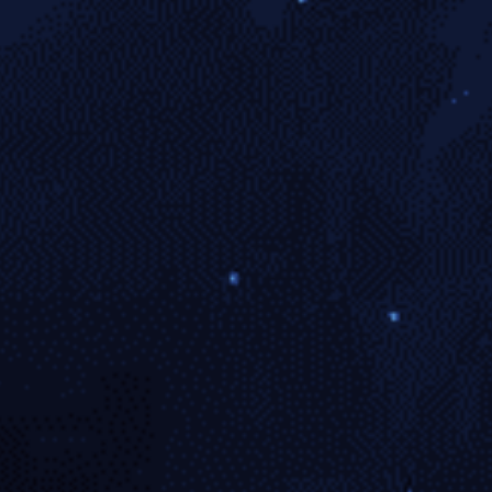
上一篇：
摩纳哥后卫戴尔喜迎二胎伤愈复出…
热门推荐