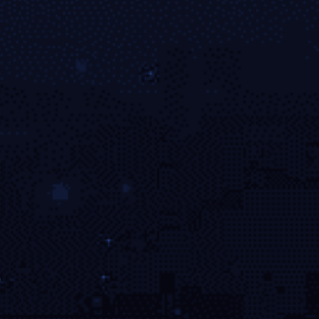
积极谈判引进
夏窗新援升值榜揭晓迪奥
登哥打开
曼德领衔
场失误再
2026-07-08
2026-06
联系我们
安徽省合肥市庐阳区阜阳北路188号
support@maanvalo.com