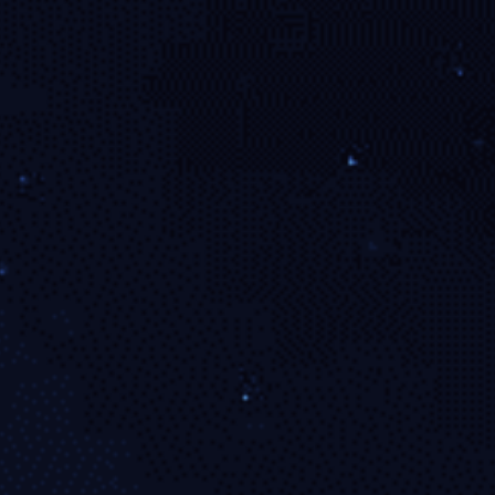
每一次交易背后都是风险与收益之间微妙平衡
个决策者对于团队未来战略布局深邃思考。
中洞察到篮球运动发展脉络中的新趋势、新
慧启示。
下一篇：
追梦之路：尼克斯能否阻挡文班亚马