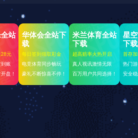
示了当今联盟中关于核心球员价值的复杂评估。
字母哥与莫布里的个人价值、双方球队的需求分
的原因。
1、字母哥与莫布里的个人
雅尼斯·阿德托昆博，即字母哥，被认为是当今N
体素质和全面的技术能力，在进攻和防守两端均能发
最有价值球员，他在雄鹿取得了伟大的成就，帮
而埃文·莫布里则代表着新一代球员的发展趋势。
级别大前锋，让骑士队对他寄予厚望。莫布里的
同时他的进攻潜力也让人期待。在短暂职业生涯
一切素质。
因此，两位球员在各自球队中的地位显然不同，
现出了极高的价值，这也是雄鹿选择用字母哥换