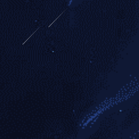
雄鹿曾欲用字母哥交易莫布