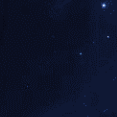
里骑士对此提议坚决拒绝