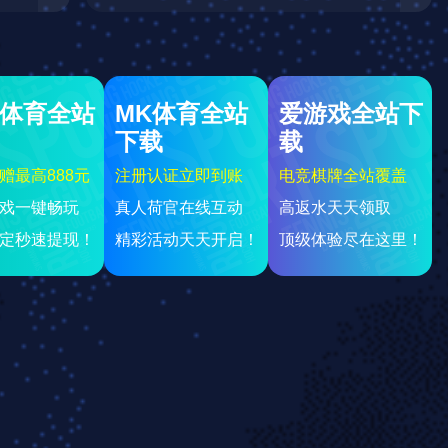
本文将从四个方面深入分析这一事件，包括
析、交易可能带来的影响以及骑士拒绝提议
价值
BA最具统治力的前锋之一。他以其出色的身
挥极高的作用。作为2021年NBA总决赛
助球队夺得久违的冠军。
他以其卓越的防守能力和迅速成长为全明星
身高和臂展使他成为内线防守的重要屏障，
中，他已经展现出了成为下一个巨星所需的
但不可否认的是，他们都在自己的角色上展
取莫布里的重要原因之一。