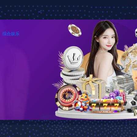
体育
下载App
公司简介
· 权威体育数
提供包括NBA、英超、欧洲
用户信赖。