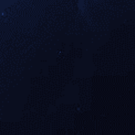
体现团队未来发展的方向。
布里这样具有巨大潜力的新秀，很可能会导
的新人，为未来打下坚实基础，而不是依赖
局势时必须做出的艰难抉择。在综合考虑各
更稳健的发展路径，这也彰显了他们对未来
们可以看到，不同背景下俱乐部管理层对于
仅仅是眼前利益，还有团队文化、长期规划
出当今NBA环境中对于青年人才重视程度
任，以确保持续竞争能力。