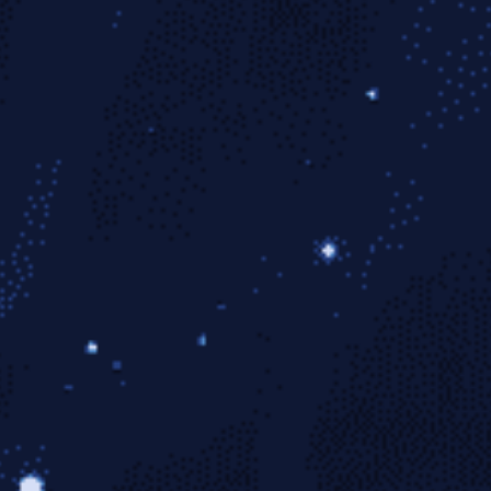
2、双方球队需求分析
对于雄鹿来说，虽然他们拥有字母哥这样的顶级
也需要考虑长远发展。若能够通过交易获得年轻
液，并进一步增强内线实力，从而提升整体竞争
另一方面，骑士队目前正处于重建阶段，需要围
顶尖球员，其即战力无疑能迅速提升骑士队整体
重建步伐。因此，从表面上看，此次交易似乎对
然而，实际情况却并非如此简单。尽管在纸面上
衡眼前利益与长远规划才是关键所在。因此，在
来发展方向。
3、交易可能带来的影响