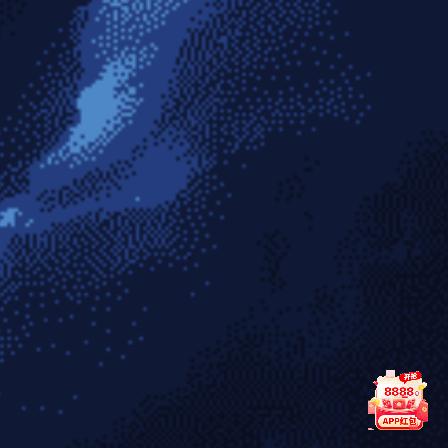
远影响。首先，对于雄鹿而言，用字母哥换
能够围绕新的核心建立更具竞争力阵容，将
面貌，大幅提升整体战斗力，有助于实现季
高票房收入和媒体曝光率，为俱乐部带来经
力的大个子，则可能造成内线薄弱的问题。
内关于其他超级巨星及其去留问题的新一轮
波及整个联盟生态，使得未来更多类似的大
提议却表现出坚决拒绝态度。其中一个重要
体系，而不是急于寻求短期利益。虽然字母